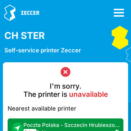
CH STER
Self-service printer Zeccer
I'm sorry.
The printer is
unavailable
Nearest available printer
Poczta Polska - Szczecin Hrubieszowska