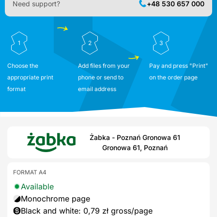
Need support?
+48 530 657 000
1
2
3
Choose the
Add files from your
Pay and press "Print"
appropriate print
phone or send to
on the order page
format
email address
Żabka - Poznań Gronowa 61
Gronowa 61, Poznań
FORMAT A4
Available
Monochrome page
Black and white: 0,79 zł gross/page