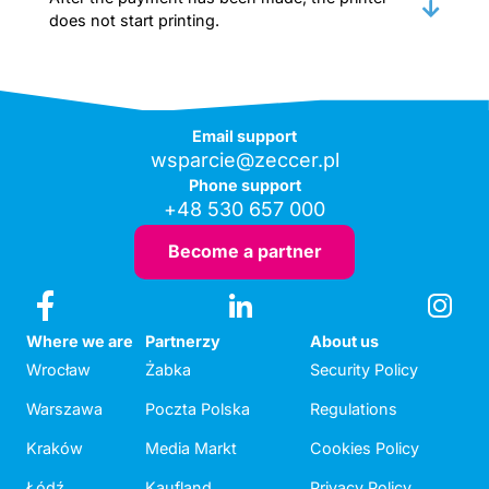
does not start printing.
Email support
wsparcie@zeccer.pl
Phone support
+48 530 657 000
Become a partner
Where we are
Partnerzy
About us
Wrocław
Żabka
Security Policy
Warszawa
Poczta Polska
Regulations
Kraków
Media Markt
Cookies Policy
Łódź
Kaufland
Privacy Policy