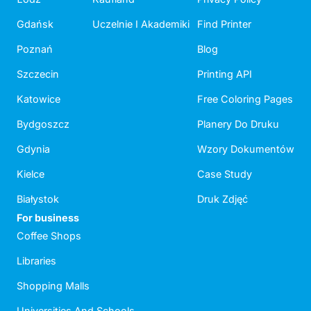
Gdańsk
Uczelnie I Akademiki
Find Printer
Poznań
Blog
Szczecin
Printing API
Katowice
Free Coloring Pages
Bydgoszcz
Planery Do Druku
Gdynia
Wzory Dokumentów
Kielce
Case Study
Białystok
Druk Zdjęć
For business
Coffee Shops
Libraries
Shopping Malls
Universities And Schools