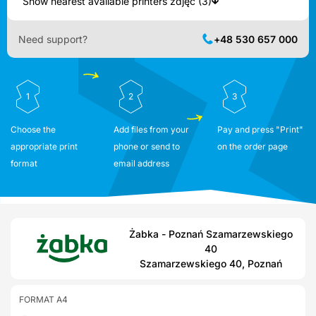
Show nearest available printers zdjęć (3)
Need support?
+48 530 657 000
1
2
3
Choose the
Add files from your
Pay and press "Print"
appropriate print
phone or send to
on the order page
format
email address
Żabka - Poznań Szamarzewskiego
40
Szamarzewskiego 40, Poznań
FORMAT A4