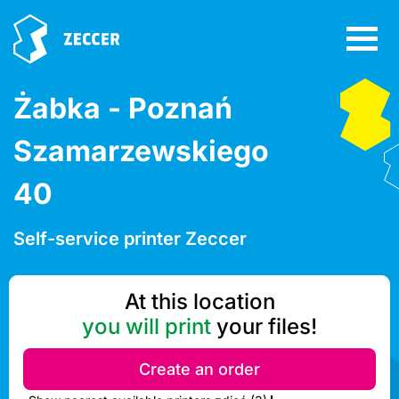
Żabka - Poznań
Szamarzewskiego
40
Self-service printer Zeccer
At this location
you will print
your files!
Create an order