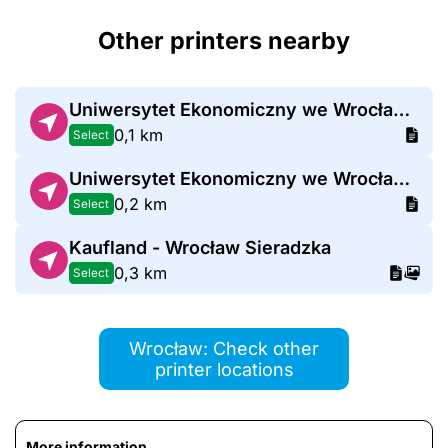
Other printers nearby
Uniwersytet Ekonomiczny we Wrocławiu budynek E
0,1 km
Select
Uniwersytet Ekonomiczny we Wrocławiu Budynek U
0,2 km
Select
Kaufland - Wrocław Sieradzka
0,3 km
Select
Wrocław: Check other
printer locations
More information