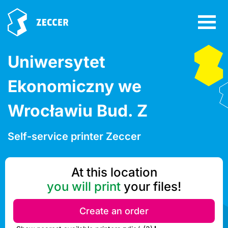
Uniwersytet
Ekonomiczny we
Wrocławiu Bud. Z
Self-service printer Zeccer
At this location
you will print
your files!
Create an order