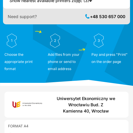
Show nearest available printers zdjęć (3)
Need support?
+48 530 657 000
1
2
3
Choose the
Add files from your
Pay and press "Print"
appropriate print
phone or send to
on the order page
format
email address
Uniwersytet Ekonomiczny we
Wrocławiu Bud. Z
Kamienna 40, Wrocław
FORMAT A4