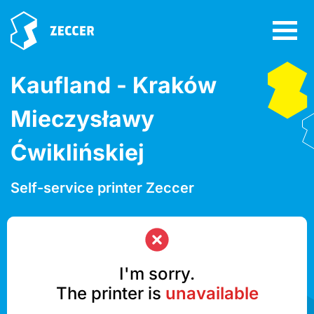
Kaufland - Kraków
Mieczysławy
Ćwiklińskiej
Self-service printer Zeccer
I'm sorry.
The printer is
unavailable