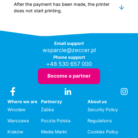
After the payment has been made, the printer
does not start printing.
Email support
wsparcie@zeccer.pl
Phone support
+48 530 657 000
Become a partner
Where we are
Partnerzy
About us
Wrocław
Żabka
Security Policy
Warszawa
Poczta Polska
Regulations
Kraków
Media Markt
Cookies Policy