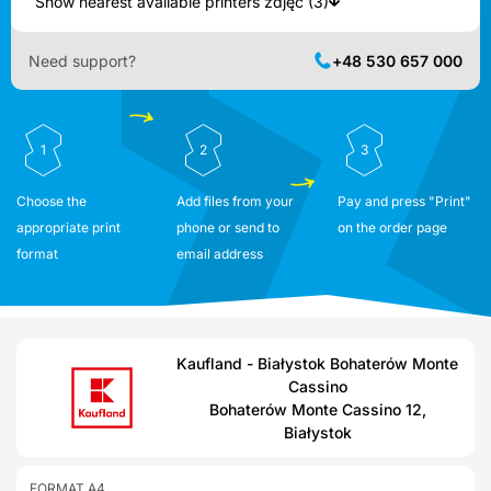
Show nearest available printers zdjęć (3)
Need support?
+48 530 657 000
1
2
3
Choose the
Add files from your
Pay and press "Print"
appropriate print
phone or send to
on the order page
format
email address
Kaufland - Białystok Bohaterów Monte
Cassino
Bohaterów Monte Cassino 12,
Białystok
FORMAT A4