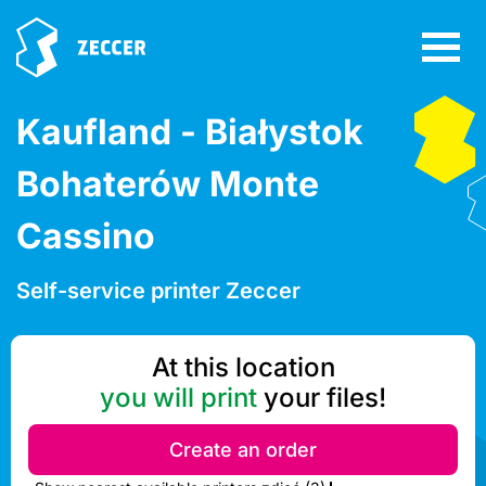
Kaufland - Białystok
Bohaterów Monte
Cassino
Self-service printer Zeccer
At this location
you will print
your files!
Create an order