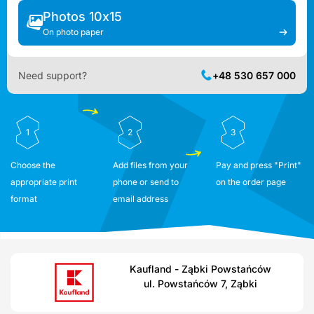
Photos 10x15
On photo paper
Need support?
+48 530 657 000
1
2
3
Choose the
Add files from your
Pay and press "Print"
appropriate print
phone or send to
on the order page
format
email address
Kaufland - Ząbki Powstańców
ul. Powstańców 7, Ząbki