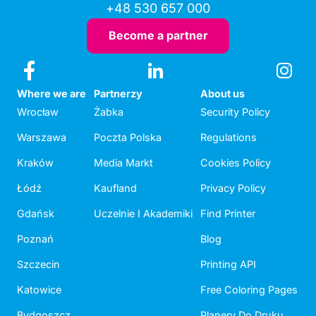
+48 530 657 000
Become a partner
Where we are
Partnerzy
About us
Wrocław
Żabka
Security Policy
Warszawa
Poczta Polska
Regulations
Kraków
Media Markt
Cookies Policy
Łódź
Kaufland
Privacy Policy
Gdańsk
Uczelnie I Akademiki
Find Printer
Poznań
Blog
Szczecin
Printing API
Katowice
Free Coloring Pages
Bydgoszcz
Planery Do Druku