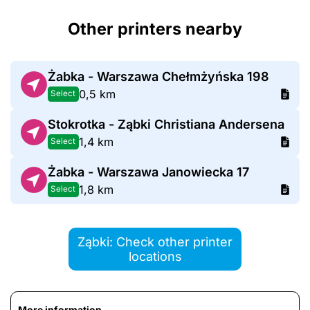
Other printers nearby
Żabka - Warszawa Chełmżyńska 198
0,5 km
Select
Stokrotka - Ząbki Christiana Andersena
1,4 km
Select
Żabka - Warszawa Janowiecka 17
1,8 km
Select
Ząbki: Check other printer
locations
More information