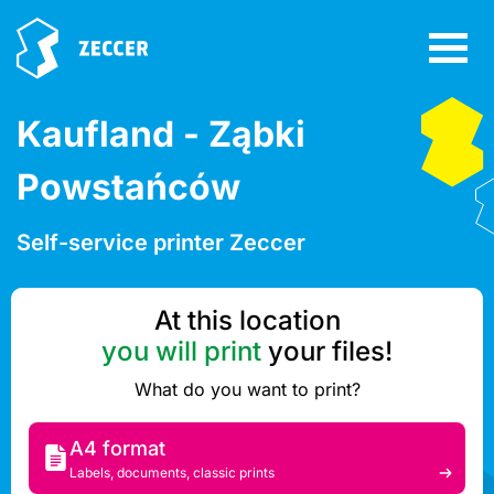
Kaufland - Ząbki
Powstańców
Self-service printer Zeccer
At this location
you will print
your files!
What do you want to print?
A4 format
Labels, documents, classic prints