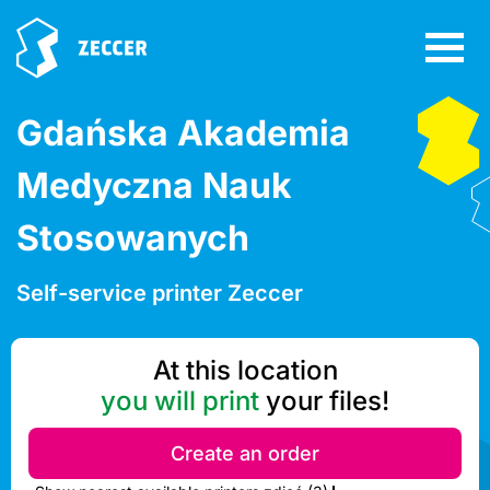
Gdańska Akademia
Medyczna Nauk
Stosowanych
Self-service printer Zeccer
At this location
you will print
your files!
Create an order