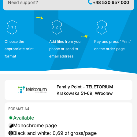
Need support?
+48 530 657 000
1
2
3
Choose the
Add files from your
Pay and press "Print"
appropriate print
phone or send to
on the order page
format
email address
Family Point - TELETORIUM
Krakowska 51-69, Wrocław
FORMAT A4
Available
Monochrome page
Black and white: 0,69 zł gross/page