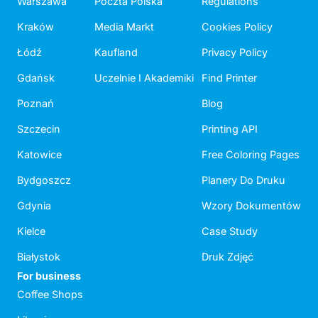
Warszawa
Poczta Polska
Regulations
Kraków
Media Markt
Cookies Policy
Łódź
Kaufland
Privacy Policy
Gdańsk
Uczelnie I Akademiki
Find Printer
Poznań
Blog
Szczecin
Printing API
Katowice
Free Coloring Pages
Bydgoszcz
Planery Do Druku
Gdynia
Wzory Dokumentów
Kielce
Case Study
Białystok
Druk Zdjęć
For business
Coffee Shops