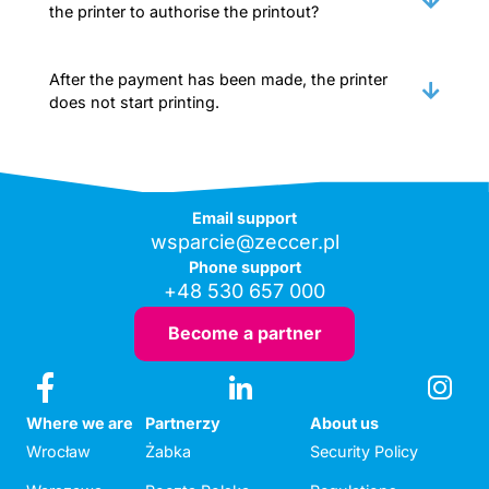
the printer to authorise the printout?
After the payment has been made, the printer
does not start printing.
Email support
wsparcie@zeccer.pl
Phone support
+48 530 657 000
Become a partner
Where we are
Partnerzy
About us
Wrocław
Żabka
Security Policy