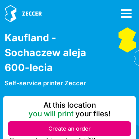
Kaufland -
Sochaczew aleja
600-lecia
Self-service printer Zeccer
At this location
you will print
your files!
Create an order