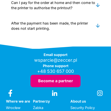
Can I pay for the order at home and then come to
the printer to authorise the printout?
After the payment has been made, the printer
does not start printing.
Email support
wsparcie@zeccer.pl
Phone support
+48 530 657 000
Become a partner
Where we are
Partnerzy
About us
Wrocław
Żabka
Security Policy