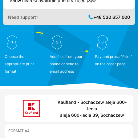
Show nearest available printers zdjęć (3)
Need support?
+48 530 657 000
1
2
3
Choose the
Add files from your
Pay and press "Print"
appropriate print
phone or send to
on the order page
format
email address
Kaufland - Sochaczew aleja 600-
lecia
aleja 600-lecia 39, Sochaczew
FORMAT A4