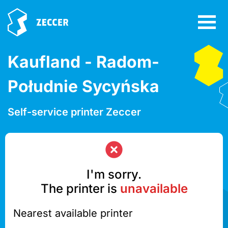
Kaufland - Radom-
Południe Sycyńska
Self-service printer Zeccer
I'm sorry.
The printer is
unavailable
Nearest available printer