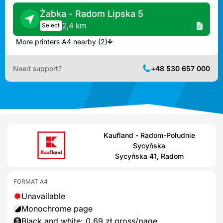
Żabka - Radom Lipska 5
2,4 km
Select
More printers A4 nearby (2)
Need support?
+48 530 657 000
Kaufland - Radom-Południe
Sycyńska
Sycyńska 41, Radom
FORMAT A4
Unavailable
Monochrome page
Black and white: 0,69 zł gross/page