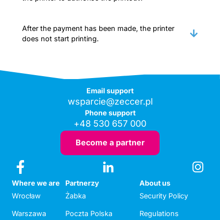
After the payment has been made, the printer
does not start printing.
Email support
wsparcie@zeccer.pl
Phone support
+48 530 657 000
Become a partner
Where we are
Partnerzy
About us
Wrocław
Żabka
Security Policy
Warszawa
Poczta Polska
Regulations