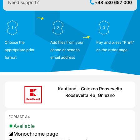
Need support?
+48 530 657 000
1
2
3
Choose the
Add files from your
Pay and press "Print"
appropriate print
phone or send to
on the order page
format
email address
Kaufland - Gniezno Roosevelta
Roosevelta 46, Gniezno
FORMAT A4
Available
Monochrome page