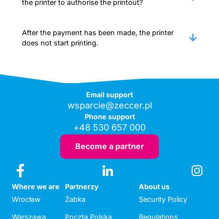
the printer to authorise the printout?
After the payment has been made, the printer
does not start printing.
Email support
wsparcie@zeccer.pl
Phone support
+48 530 657 000
Become a partner
Where we are
Partnerzy
About us
Wrocław
Żabka
Security Policy
Warszawa
Poczta Polska
Regulations