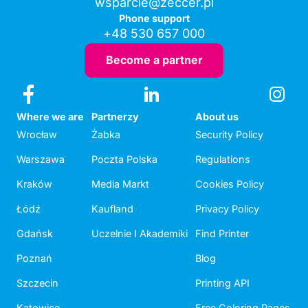
wsparcie@zeccer.pl
Phone support
+48 530 657 000
Become a partner
Where we are
Partnerzy
About us
Wrocław
Żabka
Security Policy
Warszawa
Poczta Polska
Regulations
Kraków
Media Markt
Cookies Policy
Łódź
Kaufland
Privacy Policy
Gdańsk
Uczelnie I Akademiki
Find Printer
Poznań
Blog
Szczecin
Printing API
Katowice
Free Coloring Pages