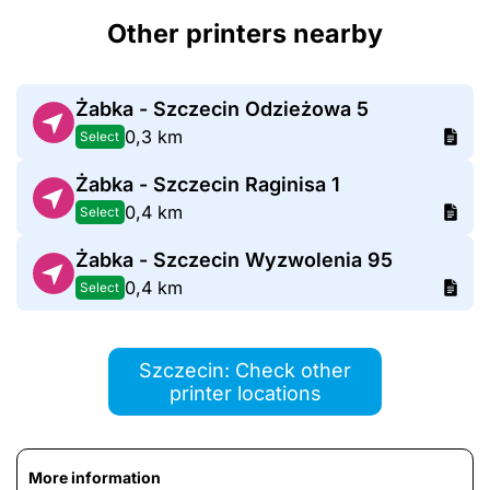
Other printers nearby
Żabka - Szczecin Odzieżowa 5
0,3 km
Select
Żabka - Szczecin Raginisa 1
0,4 km
Select
Żabka - Szczecin Wyzwolenia 95
0,4 km
Select
Szczecin: Check other
printer locations
More information