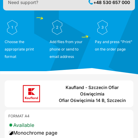
Need support?
+48 530 657 000
1
2
3
Choose the
Add files from your
Pay and press "Print"
appropriate print
phone or send to
on the order page
format
email address
Kaufland - Szczecin Ofiar
Oświęcimia
Ofiar Oświęcimia 14 B, Szczecin
FORMAT A4
Available
Monochrome page