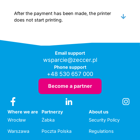
After the payment has been made, the printer
does not start printing.
Email support
wsparcie@zeccer.pl
Phone support
+48 530 657 000
Become a partner
Where we are
Partnerzy
About us
Wrocław
Żabka
Security Policy
Warszawa
Poczta Polska
Regulations