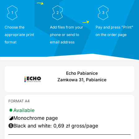
1
2
3
Choose the
Add files from your
Pay and press "Print"
appropriate print
phone or send to
on the order page
format
email address
Echo Pabianice
Zamkowa 31, Pabianice
FORMAT A4
Available
Monochrome page
Black and white: 0,69 zł gross/page