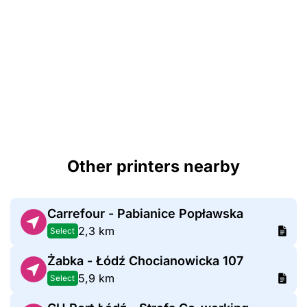
Other printers nearby
Carrefour - Pabianice Popławska
2,3 km
Select
Żabka - Łódź Chocianowicka 107
5,9 km
Select