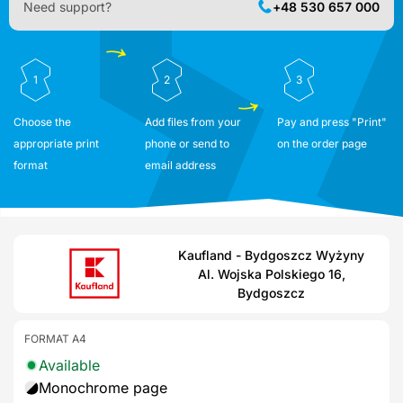
Need support?
+48 530 657 000
1
2
3
Choose the
Add files from your
Pay and press "Print"
appropriate print
phone or send to
on the order page
format
email address
Kaufland - Bydgoszcz Wyżyny
Al. Wojska Polskiego 16,
Bydgoszcz
FORMAT A4
Available
Monochrome page