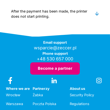
After the payment has been made, the printer
does not start printing.
Email support
wsparcie@zeccer.pl
Phone support
+48 530 657 000
Become a partner
Where we are
Partnerzy
About us
Wrocław
Żabka
Security Policy
Warszawa
Poczta Polska
Regulations