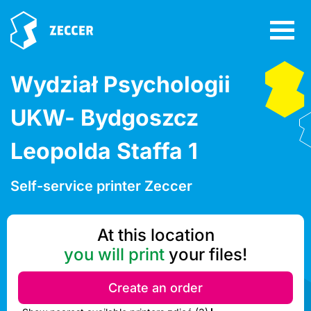
Wydział Psychologii
UKW- Bydgoszcz
Leopolda Staffa 1
Self-service printer Zeccer
At this location
you will print
your files!
Create an order