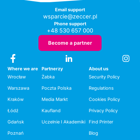
Email support
wsparcie@zeccer.pl
Phone support
+48 530 657 000
Become a partner
Where we are
Partnerzy
About us
Wrocław
Żabka
Security Policy
Warszawa
Poczta Polska
Regulations
Kraków
Media Markt
Cookies Policy
Łódź
Kaufland
Privacy Policy
Gdańsk
Uczelnie I Akademiki
Find Printer
Poznań
Blog