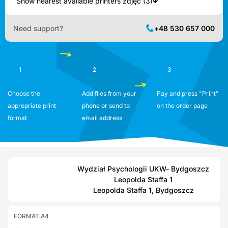
Show nearest available printers zdjęć (3)
Need support?
+48 530 657 000
1
2
3
Choose the
Add files from your
Pay and press "Print"
appropriate print
phone or send to
on the order page
format
email address
Wydział Psychologii UKW- Bydgoszcz
Leopolda Staffa 1
Leopolda Staffa 1, Bydgoszcz
FORMAT A4