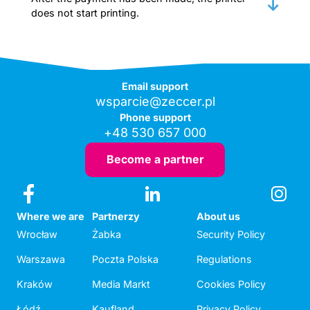
does not start printing.
Email support
wsparcie@zeccer.pl
Phone support
+48 530 657 000
Become a partner
Where we are
Partnerzy
About us
Wrocław
Żabka
Security Policy
Warszawa
Poczta Polska
Regulations
Kraków
Media Markt
Cookies Policy
Łódź
Kaufland
Privacy Policy