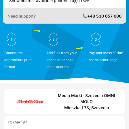
Show nearest available printers zdjęć (3)
Need support?
+48 530 657 000
1
2
3
Choose the
Add files from your
Pay and press "Print"
appropriate print
phone or send to
on the order page
format
email address
Media Markt- Szczecin OMNI
MOLO
Mieszka I 73, Szczecin
FORMAT A4