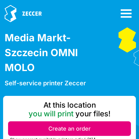
Media Markt-
Szczecin OMNI
MOLO
Self-service printer Zeccer
At this location
you will print
your files!
Create an order