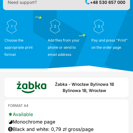
Need support?
+48 530 657 000
1
2
3
Choose the
Add files from your
Pay and press "Print"
appropriate print
phone or send to
on the order page
format
email address
Żabka - Wrocław Bylinowa 1B
Bylinowa 1B, Wrocław
FORMAT A4
Available
Monochrome page
Black and white: 0,79 zł gross/page