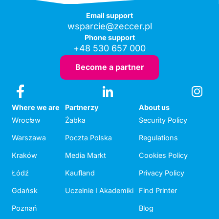
Email support
wsparcie@zeccer.pl
Phone support
+48 530 657 000
Become a partner
Where we are
Partnerzy
About us
Wrocław
Żabka
Security Policy
Warszawa
Poczta Polska
Regulations
Kraków
Media Markt
Cookies Policy
Łódź
Kaufland
Privacy Policy
Gdańsk
Uczelnie I Akademiki
Find Printer
Poznań
Blog