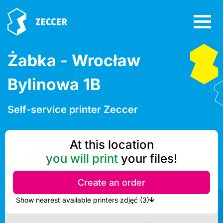
Żabka - Wrocław
Bylinowa 1B
Self-service printer Zeccer
At this location
you will print
your files!
Create an order
Show nearest available printers zdjęć (3)