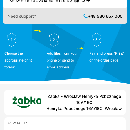
Show nearest available printers zdjęć (3)
Need support?
+48 530 657 000
1
2
3
Choose the
Add files from your
Pay and press "Print"
appropriate print
phone or send to
on the order page
format
email address
Żabka - Wrocław Henryka Pobożnego
16A/18C
Henryka Pobożnego 16A/18C, Wrocław
FORMAT A4