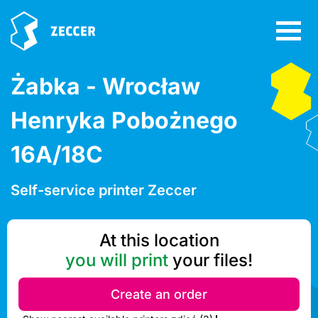
Żabka - Wrocław
Henryka Pobożnego
16A/18C
Self-service printer Zeccer
At this location
you will print
your files!
Create an order