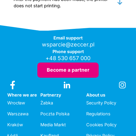
does not start printing.
Email support
wsparcie@zeccer.pl
Phone support
+48 530 657 000
Become a partner
Where we are
Partnerzy
About us
Wrocław
Żabka
Security Policy
Warszawa
Poczta Polska
Regulations
Kraków
Media Markt
Cookies Policy
Łódź
Kaufland
Privacy Policy