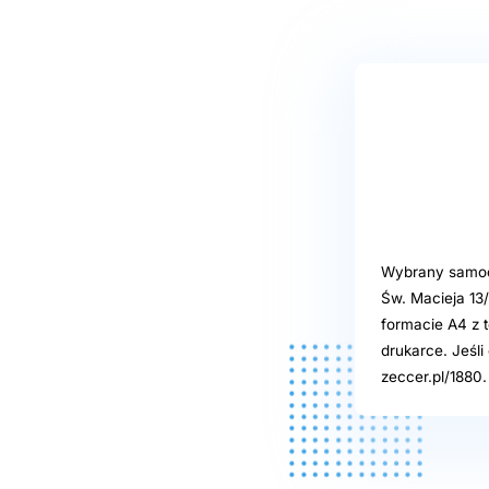
Wybrany samoob
Św. Macieja 13
formacie A4 z t
drukarce. Jeśl
zeccer.pl/1880.