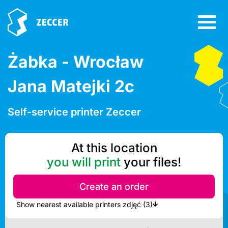
Żabka - Wrocław
Jana Matejki 2c
Self-service printer Zeccer
At this location
you will print
your files!
Create an order
Show nearest available printers zdjęć (3)