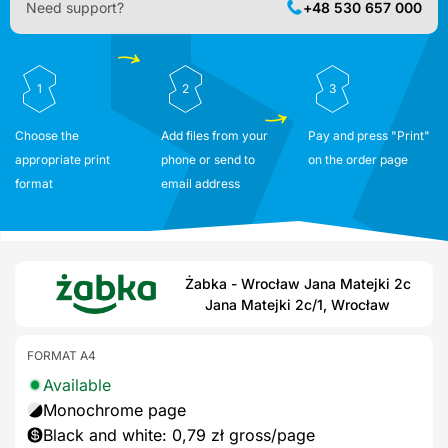
Need support?
+48 530 657 000
1
2
3
Choose the
Add files from your
Pay and press "Print"
appropriate print
phone or send to
on the order page
format
email address
Żabka - Wrocław Jana Matejki 2c
Jana Matejki 2c/1, Wrocław
FORMAT A4
Available
Monochrome page
Black and white: 0,79 zł gross/page