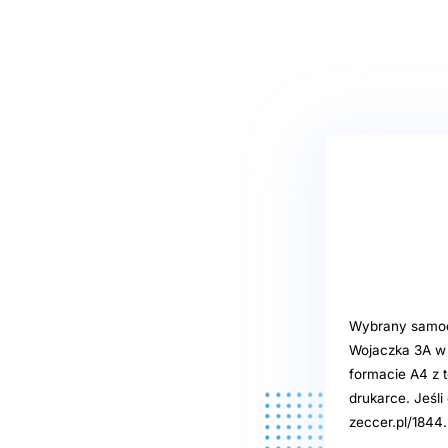
Wybrany samoob
Wojaczka 3A w 
formacie A4 z t
drukarce. Jeśl
zeccer.pl/1844.