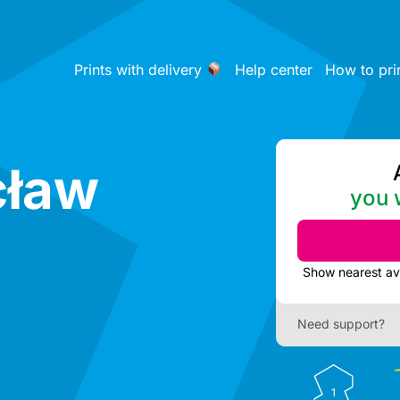
Prints with delivery
Help center
How to pri
cław
you w
Need support?
1