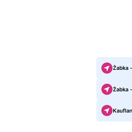
Żabka 
Żabka 
Kaufla