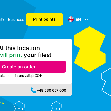
Print points
nt?
Business
EN
At this location
ill print
your files!
Create an order
Show nearest available printers zdjęć (3)
+48 530 657 000
2
3