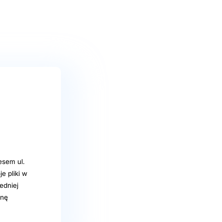
esem ul.
e pliki w
edniej
onę