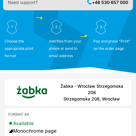
Need support?
+48 530 657 000
1
2
3
Choose the
Add files from your
Pay and press "Print"
appropriate print
phone or send to
on the order page
format
email address
Żabka - Wrocław Strzegomska
208
Strzegomska 208, Wrocław
FORMAT A4
Available
Monochrome page