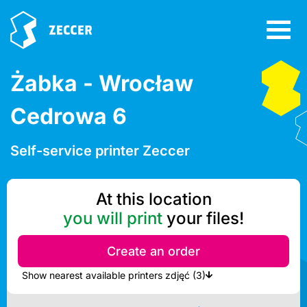
Żabka - Wrocław
Cedrowa 6
Self-service printer Zeccer
At this location
you will print
your files!
Create an order
Show nearest available printers zdjęć (3)