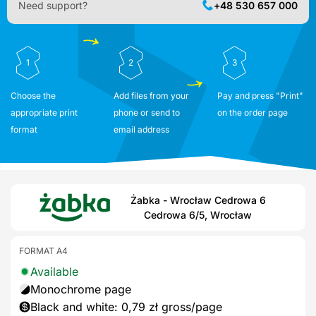
Need support?
+48 530 657 000
1
2
3
Choose the
Add files from your
Pay and press "Print"
appropriate print
phone or send to
on the order page
format
email address
Żabka - Wrocław Cedrowa 6
Cedrowa 6/5, Wrocław
FORMAT A4
Available
Monochrome page
Black and white: 0,79 zł gross/page