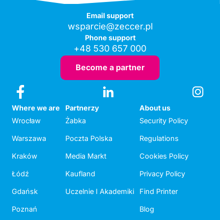
Email support
wsparcie@zeccer.pl
Phone support
+48 530 657 000
Become a partner
Where we are
Partnerzy
About us
Wrocław
Żabka
Security Policy
Warszawa
Poczta Polska
Regulations
Kraków
Media Markt
Cookies Policy
Łódź
Kaufland
Privacy Policy
Gdańsk
Uczelnie I Akademiki
Find Printer
Poznań
Blog