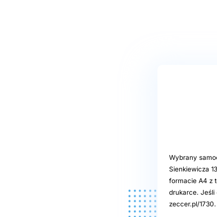
Wybrany samoob
Sienkiewicza 1
formacie A4 z t
drukarce. Jeśl
zeccer.pl/1730.