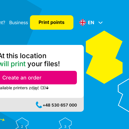
Print points
nt?
Business
EN
At this location
ill print
your files!
Create an order
Show nearest available printers zdjęć (3)
+48 530 657 000
2
3