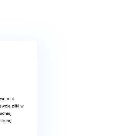
sem ul.
woje pliki w
edniej
stronę