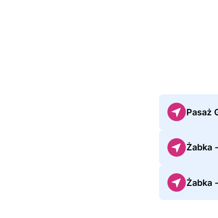
Pasaż 
Żabka 
Żabka -