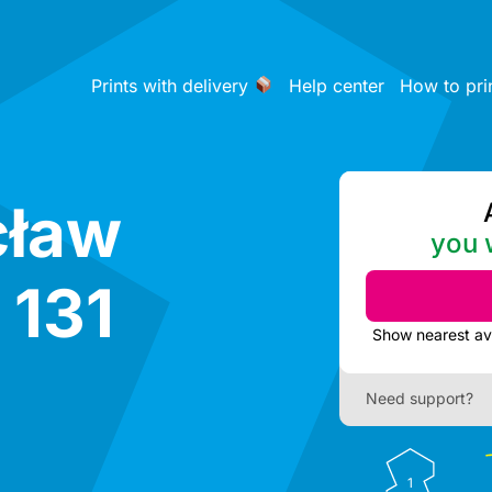
Prints with delivery
Help center
How to pri
cław
you w
 131
Need support?
1