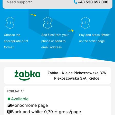
Need support?
+48 530 657 000
1
2
3
Choose the
Add files from your
Pay and press "Print"
appropriate print
phone or send to
on the order page
format
email address
Żabka - Kielce Piekoszowska 37A
Piekoszowska 37A, Kielce
FORMAT A4
Available
Monochrome page
Black and white: 0,79 zł gross/page