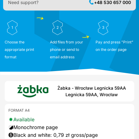
Need support?
+48 530 657 000
1
2
3
Choose the
Add files from your
Pay and press "Print"
appropriate print
phone or send to
on the order page
format
email address
Żabka - Wrocław Legnicka 59AA
Legnicka 59AA, Wrocław
FORMAT A4
Available
Monochrome page
Black and white: 0,79 zł gross/page