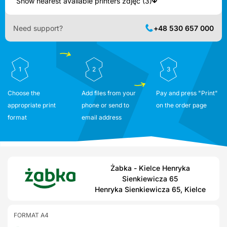
Show nearest available printers zdjęć (3)
Need support?
+48 530 657 000
1
2
3
Choose the
Add files from your
Pay and press "Print"
appropriate print
phone or send to
on the order page
format
email address
Żabka - Kielce Henryka
Sienkiewicza 65
Henryka Sienkiewicza 65, Kielce
FORMAT A4