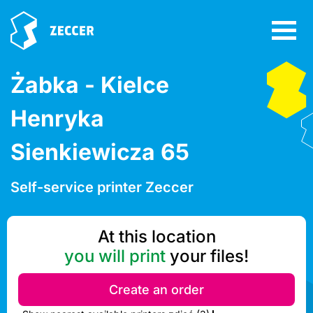
Żabka - Kielce
Henryka
Sienkiewicza 65
Self-service printer Zeccer
At this location
you will print
your files!
Create an order