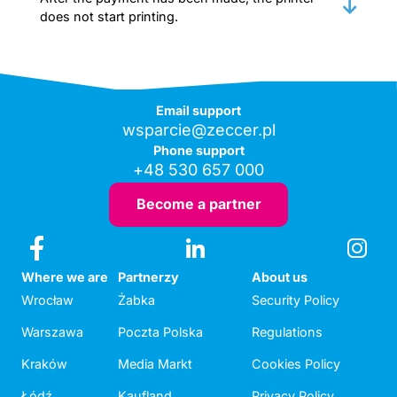
does not start printing.
Email support
wsparcie@zeccer.pl
Phone support
+48 530 657 000
Become a partner
Where we are
Partnerzy
About us
Wrocław
Żabka
Security Policy
Warszawa
Poczta Polska
Regulations
Kraków
Media Markt
Cookies Policy
Łódź
Kaufland
Privacy Policy