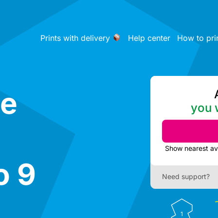
Prints with delivery
Help center
How to pri
ce
you w
o 9
Need support?
1