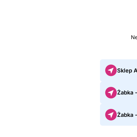
Ne
Sklep 
Żabka 
Żabka -