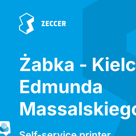
Żabka - Kiel
Edmunda
Massalskieg
Self-service printer