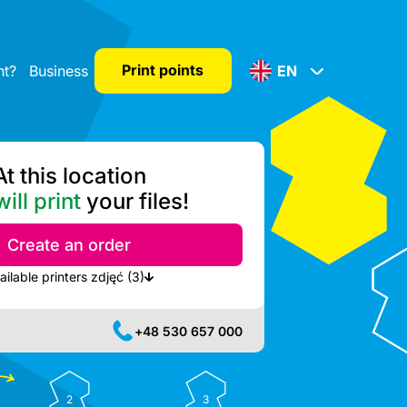
Print points
nt?
Business
EN
At this location
ill print
your files!
Create an order
Show nearest available printers zdjęć (3)
+48 530 657 000
2
3