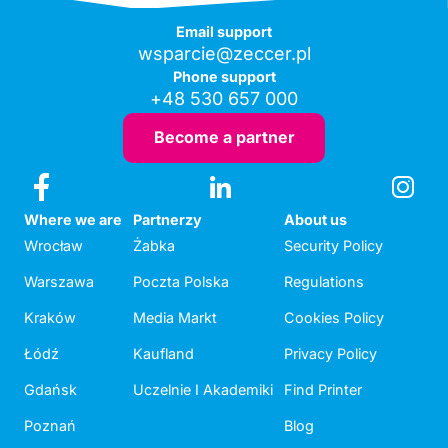
Email support
wsparcie@zeccer.pl
Phone support
+48 530 657 000
Become a partner
Where we are
Partnerzy
About us
Wrocław
Żabka
Security Policy
Warszawa
Poczta Polska
Regulations
Kraków
Media Markt
Cookies Policy
Łódź
Kaufland
Privacy Policy
Gdańsk
Uczelnie I Akademiki
Find Printer
Poznań
Blog