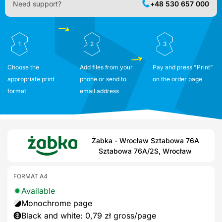
Need support?
+48 530 657 000
1
2
3
Choose the
Add files from your
Pay and press "Print"
appropriate print
phone or send to
on the order page
format
email address
Żabka - Wrocław Sztabowa 76A
Sztabowa 76A/2S, Wrocław
FORMAT A4
Available
Monochrome page
Black and white: 0,79 zł gross/page