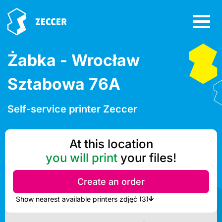
Żabka - Wrocław
Sztabowa 76A
Self-service printer Zeccer
At this location
you will print
your files!
Create an order
Show nearest available printers zdjęć (3)