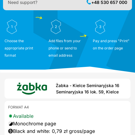
Need support?
+48 530 657 000
1
2
3
Choose the
Add files from your
Pay and press "Print"
appropriate print
phone or send to
on the order page
format
email address
Żabka - Kielce Seminaryjska 16
Seminaryjska 16 lok. 59, Kielce
FORMAT A4
Available
Monochrome page
Black and white: 0,79 zł gross/page