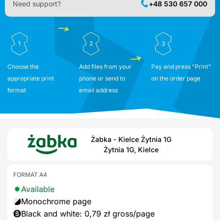
Need support?
+48 530 657 000
1
2
3
Choose the
Add files from your
Pay and press "Print"
appropriate print
phone or send to
on the order page
format
email address
Żabka - Kielce Żytnia 1G
Żytnia 1G, Kielce
FORMAT A4
Available
Monochrome page
Black and white: 0,79 zł gross/page