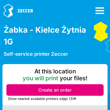
Żabka - Kielce Żytnia
1G
Self-service printer Zeccer
At this location
you will print
your files!
Create an order
Show nearest available printers zdjęć (3)