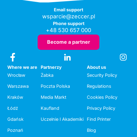
Email support
wsparcie@zeccer.pl
Phone support
+48 530 657 000
Become a partner
Where we are
Partnerzy
About us
Wrocław
Żabka
Security Policy
Warszawa
Poczta Polska
Regulations
Kraków
Media Markt
Cookies Policy
Łódź
Kaufland
Privacy Policy
Gdańsk
Uczelnie I Akademiki
Find Printer
Poznań
Blog