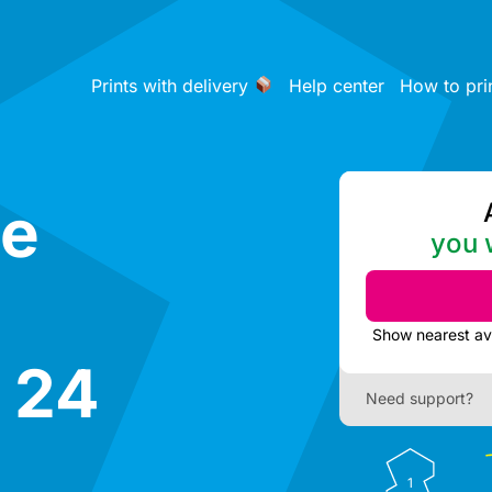
Prints with delivery
Help center
How to pri
ce
you w
 24
Need support?
1