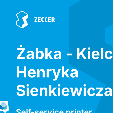
Żabka - Kiel
Henryka
Sienkiewicza
Self-service printer