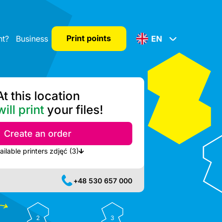
Print points
nt?
Business
EN
At this location
ill print
your files!
Create an order
Show nearest available printers zdjęć (3)
+48 530 657 000
2
3