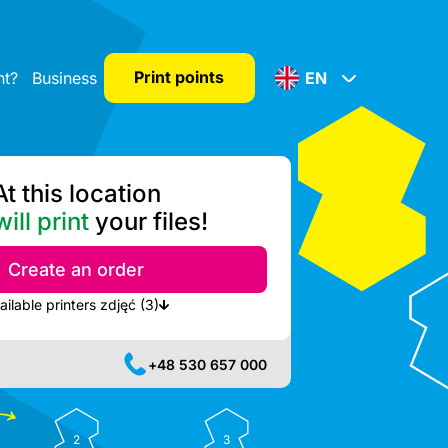
Print points
nt?
Business
EN
At this location
ill print
your files!
Create an order
Show nearest available printers zdjęć (3)
+48 530 657 000
2
3