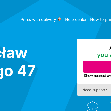
Prints with delivery
Help center
How to pri
cław
you w
go 47
Need support?
1