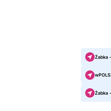
Żabka 
wPOLSZ
Żabka 