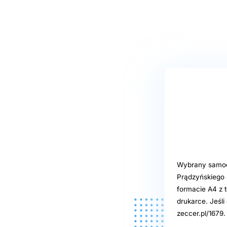
Wybrany samoob
Prądzyńskiego 
formacie A4 z t
drukarce. Jeśl
zeccer.pl/1679.