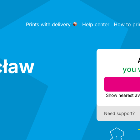
Prints with delivery
Help center
How to pri
cław
you w
Need support?
1