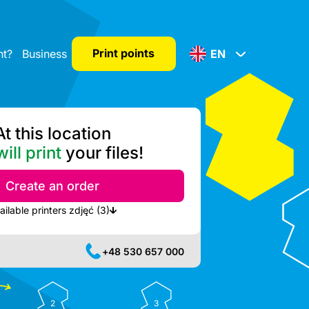
Print points
nt?
Business
EN
At this location
ill print
your files!
Create an order
Show nearest available printers zdjęć (3)
+48 530 657 000
2
3