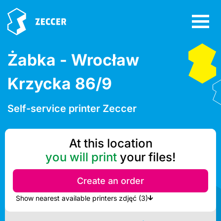
Żabka - Wrocław
Krzycka 86/9
Self-service printer Zeccer
At this location
you will print
your files!
Create an order
Show nearest available printers zdjęć (3)