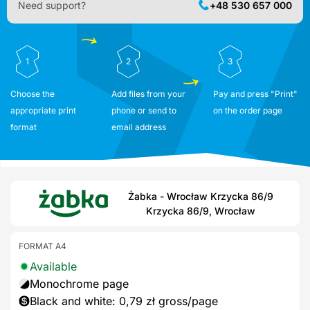
Need support?
+48 530 657 000
1
2
3
Choose the
Add files from your
Pay and press "Print"
appropriate print
phone or send to
on the order page
format
email address
Żabka - Wrocław Krzycka 86/9
Krzycka 86/9, Wrocław
FORMAT A4
Available
Monochrome page
Black and white: 0,79 zł gross/page