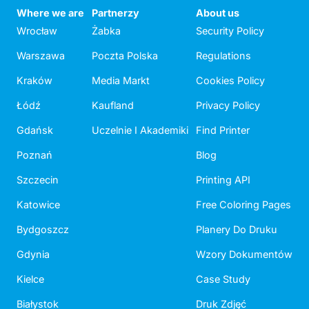
Where we are
Partnerzy
About us
Wrocław
Żabka
Security Policy
Warszawa
Poczta Polska
Regulations
Kraków
Media Markt
Cookies Policy
Łódź
Kaufland
Privacy Policy
Gdańsk
Uczelnie I Akademiki
Find Printer
Poznań
Blog
Szczecin
Printing API
Katowice
Free Coloring Pages
Bydgoszcz
Planery Do Druku
Gdynia
Wzory Dokumentów
Kielce
Case Study
Białystok
Druk Zdjęć