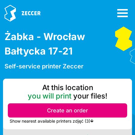
Żabka - Wrocław
Bałtycka 17-21
Self-service printer Zeccer
At this location
you will print
your files!
Create an order
Show nearest available printers zdjęć (3)