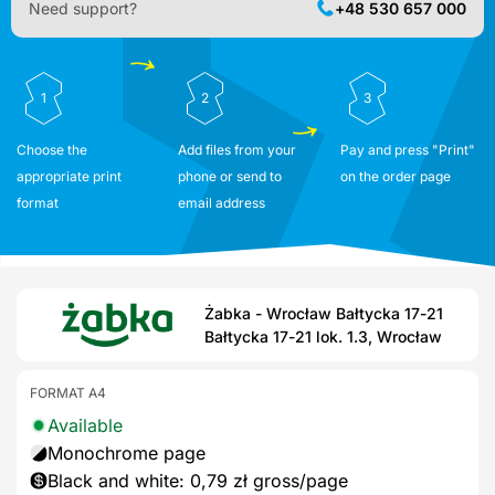
Need support?
+48 530 657 000
1
2
3
Choose the
Add files from your
Pay and press "Print"
appropriate print
phone or send to
on the order page
format
email address
Żabka - Wrocław Bałtycka 17-21
Bałtycka 17-21 lok. 1.3, Wrocław
FORMAT A4
Available
Monochrome page
Black and white: 0,79 zł gross/page