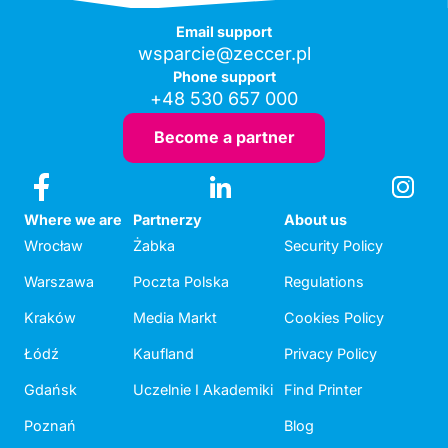
Email support
wsparcie@zeccer.pl
Phone support
+48 530 657 000
Become a partner
Where we are
Partnerzy
About us
Wrocław
Żabka
Security Policy
Warszawa
Poczta Polska
Regulations
Kraków
Media Markt
Cookies Policy
Łódź
Kaufland
Privacy Policy
Gdańsk
Uczelnie I Akademiki
Find Printer
Poznań
Blog