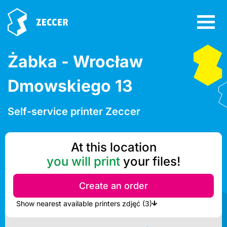
Żabka - Wrocław
Dmowskiego 13
Self-service printer Zeccer
At this location
you will print
your files!
Create an order
Show nearest available printers zdjęć (3)