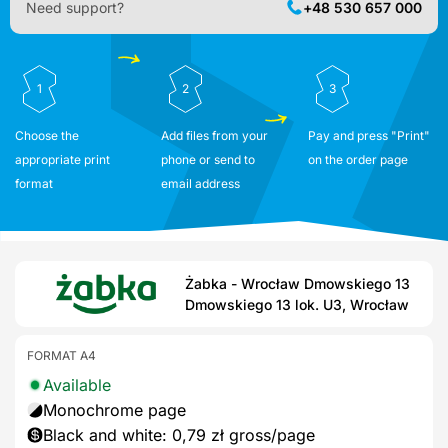
Need support?
+48 530 657 000
1
2
3
Choose the
Add files from your
Pay and press "Print"
appropriate print
phone or send to
on the order page
format
email address
Żabka - Wrocław Dmowskiego 13
Dmowskiego 13 lok. U3, Wrocław
FORMAT A4
Available
Monochrome page
Black and white: 0,79 zł gross/page