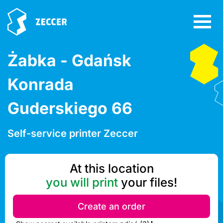
Żabka - Gdańsk
Konrada
Guderskiego 66
Self-service printer Zeccer
At this location
you will print
your files!
Create an order