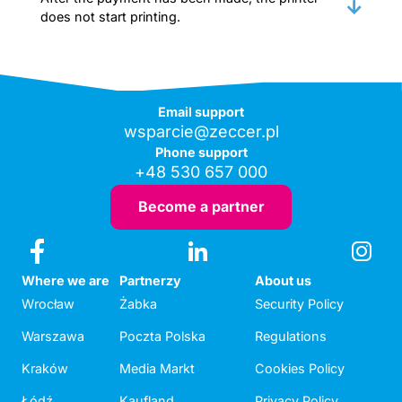
does not start printing.
Email support
wsparcie@zeccer.pl
Phone support
+48 530 657 000
Become a partner
Where we are
Partnerzy
About us
Wrocław
Żabka
Security Policy
Warszawa
Poczta Polska
Regulations
Kraków
Media Markt
Cookies Policy
Łódź
Kaufland
Privacy Policy