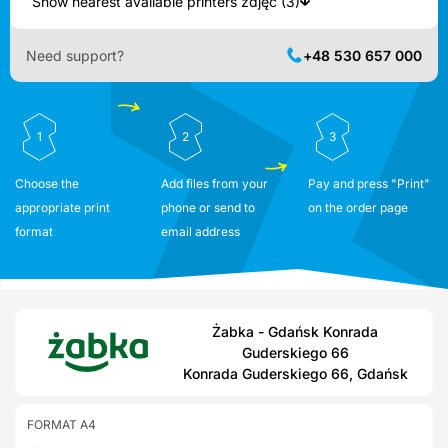
Show nearest available printers zdjęć (3)
Need support?
+48 530 657 000
1
2
3
Choose the
Add files from your
Pay and press "Print"
appropriate print
phone or send to
on the order page
format
email address
Żabka - Gdańsk Konrada
Guderskiego 66
Konrada Guderskiego 66, Gdańsk
FORMAT A4