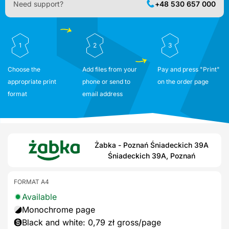
Need support?
+48 530 657 000
1
2
3
Choose the
Add files from your
Pay and press "Print"
appropriate print
phone or send to
on the order page
format
email address
Żabka - Poznań Śniadeckich 39A
Śniadeckich 39A, Poznań
FORMAT A4
Available
Monochrome page
Black and white: 0,79 zł gross/page