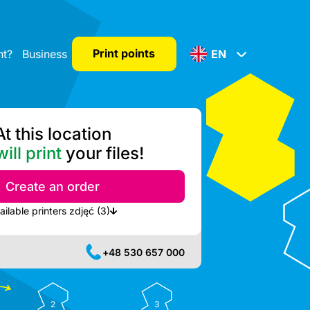
Print points
nt?
Business
EN
At this location
ill print
your files!
Create an order
Show nearest available printers zdjęć (3)
+48 530 657 000
2
3