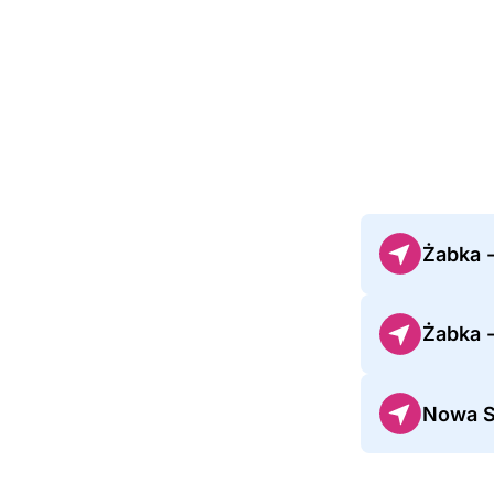
Żabka 
Żabka 
Nowa S