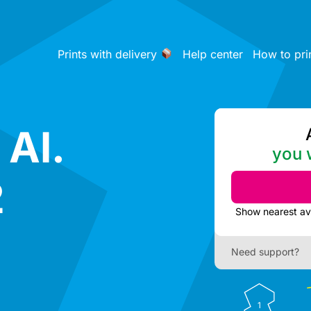
Prints with delivery
Help center
How to pri
 Al.
you w
2
Need support?
1