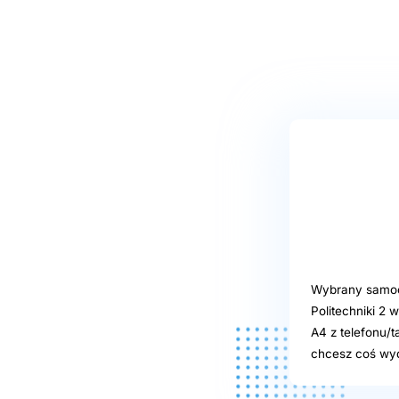
Wybrany samoob
Politechniki 2
A4 z telefonu/t
chcesz coś wydr