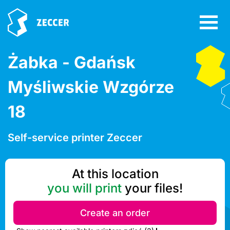
Żabka - Gdańsk
Myśliwskie Wzgórze
18
Self-service printer Zeccer
At this location
you will print
your files!
Create an order