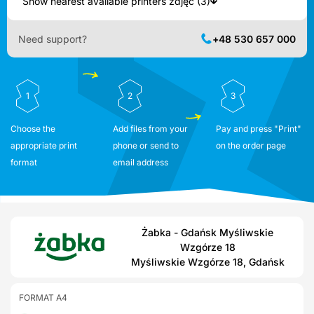
Show nearest available printers zdjęć (3)
Need support?
+48 530 657 000
1
2
3
Choose the
Add files from your
Pay and press "Print"
appropriate print
phone or send to
on the order page
format
email address
Żabka - Gdańsk Myśliwskie
Wzgórze 18
Myśliwskie Wzgórze 18, Gdańsk
FORMAT A4