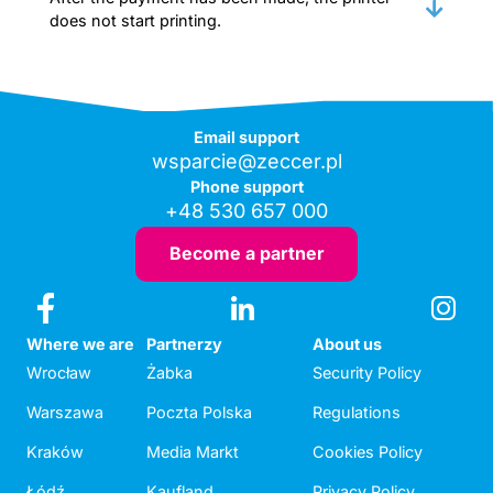
does not start printing.
Email support
wsparcie@zeccer.pl
Phone support
+48 530 657 000
Become a partner
Where we are
Partnerzy
About us
Wrocław
Żabka
Security Policy
Warszawa
Poczta Polska
Regulations
Kraków
Media Markt
Cookies Policy
Łódź
Kaufland
Privacy Policy