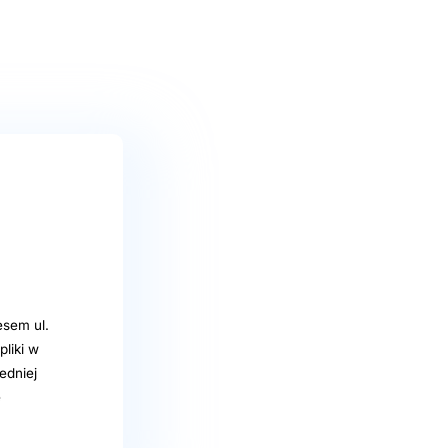
sem ul.
liki w
edniej
ę