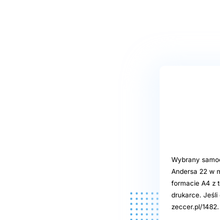
Wybrany samoob
Andersa 22 w m
formacie A4 z t
drukarce. Jeśl
zeccer.pl/1482.