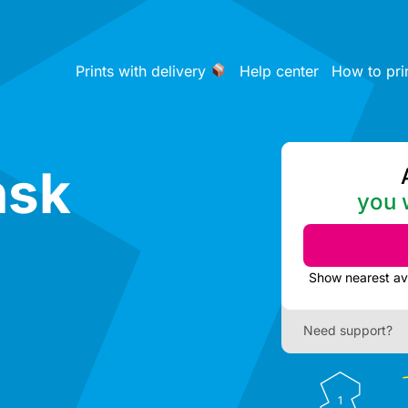
Prints with delivery
Help center
How to pri
ńsk
you w
Need support?
1