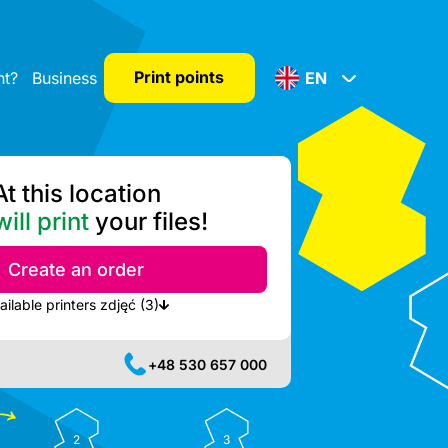
Print points
nt?
Business
EN
At this location
ill print
your files!
Create an order
Show nearest available printers zdjęć (3)
+48 530 657 000
2
3