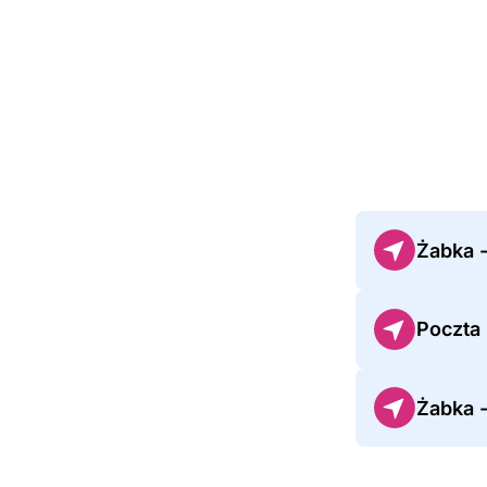
Żabka 
Poczta
Żabka 