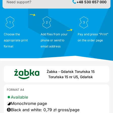
Need support?
+48 530 657 000
1
2
3
Choose the
Add files from your
Pay and press "Print"
appropriate print
phone or send to
on the order page
format
email address
Żabka - Gdańsk Toruńska 15
Toruńska 15 nr U5, Gdańsk
FORMAT A4
Available
Monochrome page
Black and white: 0,79 zł gross/page