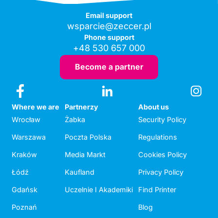
Email support
wsparcie@zeccer.pl
Phone support
+48 530 657 000
Become a partner
Where we are
Partnerzy
About us
Wrocław
Żabka
Security Policy
Warszawa
Poczta Polska
Regulations
Kraków
Media Markt
Cookies Policy
Łódź
Kaufland
Privacy Policy
Gdańsk
Uczelnie I Akademiki
Find Printer
Poznań
Blog