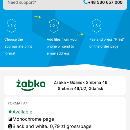
Need support?
+48 530 657 000
1
2
3
Choose the
Add files from your
Pay and press "Print"
appropriate print
phone or send to
on the order page
format
email address
Żabka - Gdańsk Srebrna 46
Srebrna 46/U2, Gdańsk
FORMAT A4
Available
Monochrome page
Black and white: 0,79 zł gross/page