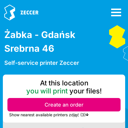
Żabka - Gdańsk
Srebrna 46
Self-service printer Zeccer
At this location
you will print
your files!
Create an order
Show nearest available printers zdjęć (3)