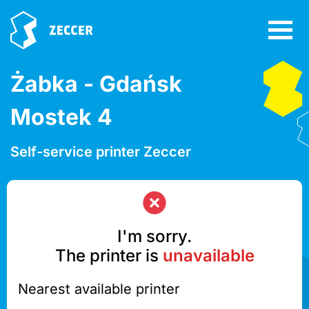
Żabka - Gdańsk
Mostek 4
Self-service printer Zeccer
I'm sorry.
The printer is
unavailable
Nearest available printer