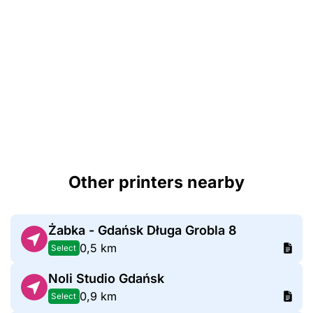
Other printers nearby
Żabka - Gdańsk Długa Grobla 8
0,5 km
Select
Noli Studio Gdańsk
0,9 km
Select