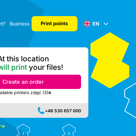
Print points
nt?
Business
EN
At this location
ill print
your files!
Create an order
Show nearest available printers zdjęć (3)
+48 530 657 000
2
3