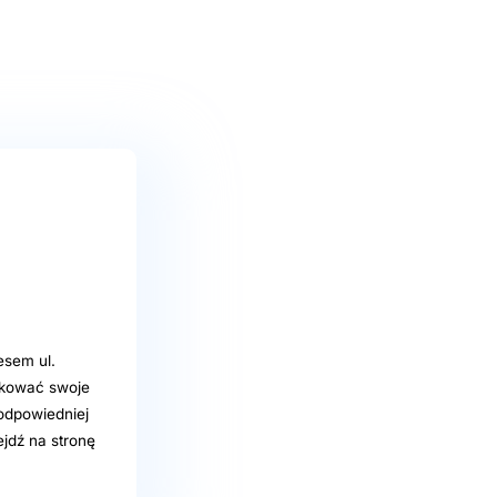
esem ul.
ukować swoje
 odpowiedniej
jdź na stronę