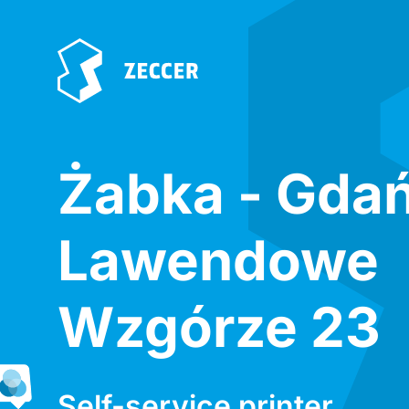
Żabka - Gda
Lawendowe
Wzgórze 23
Self-service printer