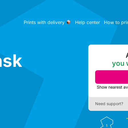
Prints with delivery
Help center
How to pri
ńsk
you w
Need support?
1