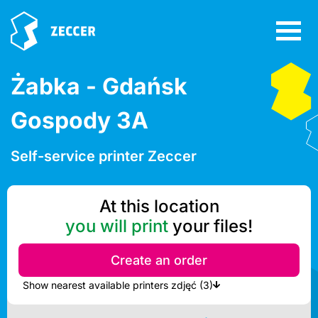
Żabka - Gdańsk
Gospody 3A
Self-service printer Zeccer
At this location
you will print
your files!
Create an order
Show nearest available printers zdjęć (3)