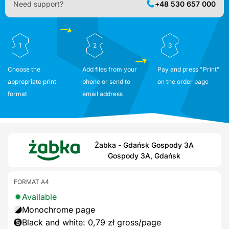
Need support?
+48 530 657 000
1
2
3
Choose the
Add files from your
Pay and press "Print"
appropriate print
phone or send to
on the order page
format
email address
Żabka - Gdańsk Gospody 3A
Gospody 3A, Gdańsk
FORMAT A4
Available
Monochrome page
Black and white: 0,79 zł gross/page