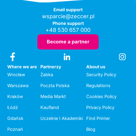
Email support
wsparcie@zeccer.pl
Phone support
+48 530 657 000
Become a partner
Where we are
Partnerzy
About us
Wrocław
Żabka
Security Policy
Warszawa
Poczta Polska
Regulations
Kraków
Media Markt
Cookies Policy
Łódź
Kaufland
Privacy Policy
Gdańsk
Uczelnie I Akademiki
Find Printer
Poznań
Blog