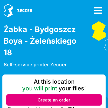
Żabka - Bydgoszcz
Boya - Żeleńskiego
18
Self-service printer Zeccer
At this location
you will print
your files!
Create an order