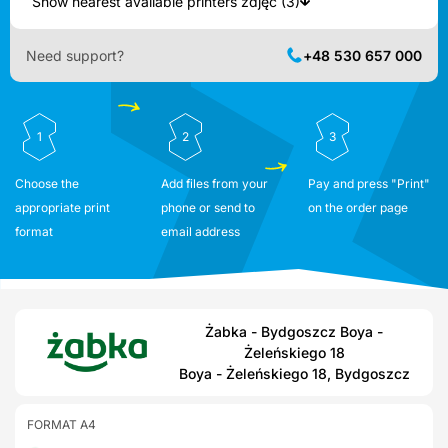
Show nearest available printers zdjęć (3)
Need support?
+48 530 657 000
1
2
3
Choose the
Add files from your
Pay and press "Print"
appropriate print
phone or send to
on the order page
format
email address
Żabka - Bydgoszcz Boya -
Żeleńskiego 18
Boya - Żeleńskiego 18, Bydgoszcz
FORMAT A4