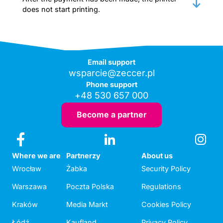
does not start printing.
Email support
wsparcie@zeccer.pl
Phone support
+48 530 657 000
Become a partner
Where we are
Partnerzy
About us
Wrocław
Żabka
Security Policy
Warszawa
Poczta Polska
Regulations
Kraków
Media Markt
Cookies Policy
Łódź
Kaufland
Privacy Policy