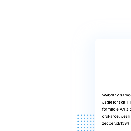
Wybrany samoob
Jagiellońska 1
formacie A4 z t
drukarce. Jeśl
zeccer.pl/1394.