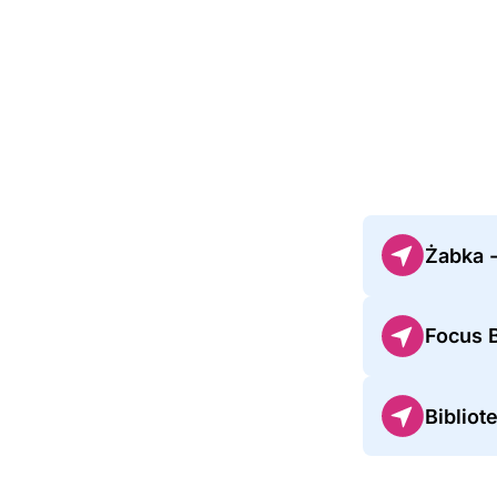
Żabka 
Focus 
Biblio