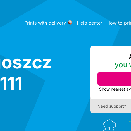
Prints with delivery
Help center
How to pri
goszcz
you w
111
Need support?
1