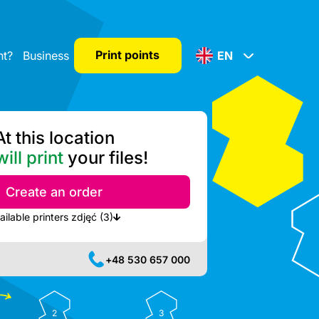
Print points
nt?
Business
EN
At this location
ill print
your files!
Create an order
Show nearest available printers zdjęć (3)
+48 530 657 000
2
3