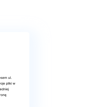
sem ul.
je pliki w
edniej
ronę